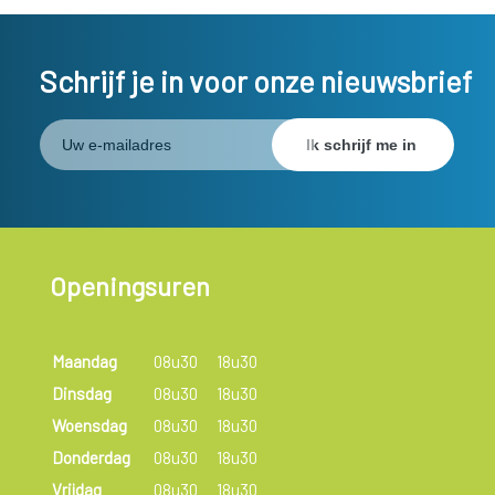
Schrijf je in voor onze nieuwsbrief
Openingsuren
Maandag
08u30
18u30
Dinsdag
08u30
18u30
Woensdag
08u30
18u30
Donderdag
08u30
18u30
Vrijdag
08u30
18u30