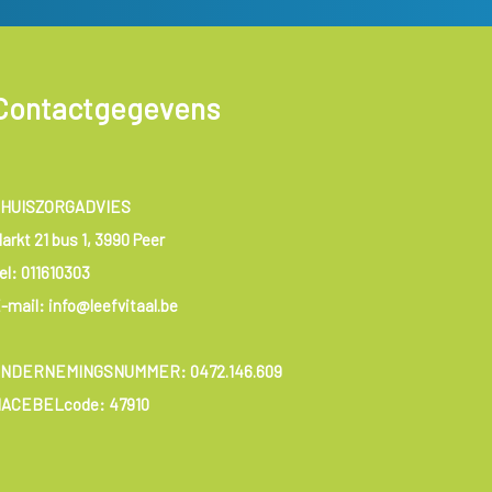
Contactgegevens
HUISZORGADVIES
arkt 21 bus 1, 3990 Peer
el:
011610303
-mail: info@leefvitaal.be
ONDERNEMINGSNUMMER:
0472.146.609
ACEBELcode: 47910