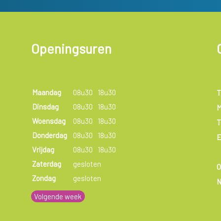
Openingsuren
Maandag
08u30
18u30
T
Dinsdag
08u30
18u30
M
Woensdag
08u30
18u30
T
Donderdag
08u30
18u30
E
Vrijdag
08u30
18u30
Zaterdag
gesloten
Zondag
gesloten
N
Volgende week