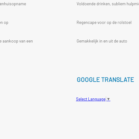
ekenhuisopname
Voldoende drinken, subliem hulpmi
en op
Regencape voor op de rolstoel
 de aankoop van een
Gemakkelijk in en uit de auto
GOOGLE TRANSLATE
Select Language
▼