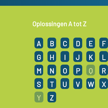
Oplossingen A tot Z
A
B
C
D
E
F
G
H
I
J
K
L
M
N
O
P
Q
R
S
T
U
V
W
X
Y
Z