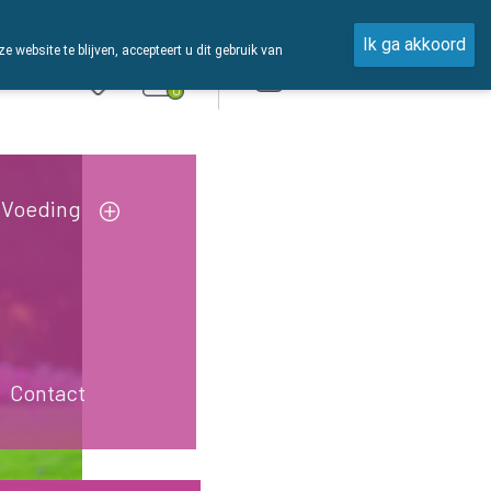
Ik ga akkoord
ebsite te blijven, accepteert u dit gebruik van
Aanmelden
0
Voeding
Contact