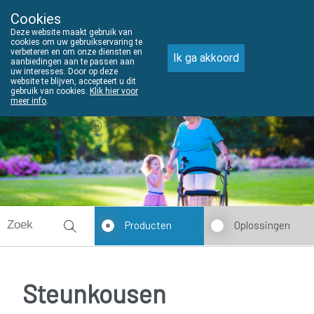
Cookies
THUISZORGADVIES
Deze website maakt gebruik van
011610303
cookies om uw gebruikservaring te
verbeteren en om onze diensten en
Ik ga akkoord
aanbiedingen aan te passen aan
uw interesses. Door op deze
website te blijven, accepteert u dit
gebruik van cookies.
Klik hier voor
meer info
.
Vandaag
Nu
gesloten
Producten
Oplossingen
Steunkousen