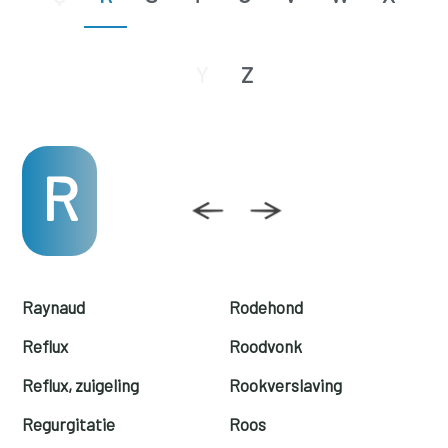
Y
Z
R
Raynaud
Rodehond
Reflux
Roodvonk
Reflux, zuigeling
Rookverslaving
Regurgitatie
Roos