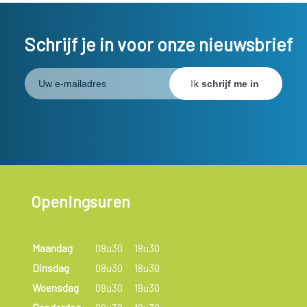
Schrijf je in voor onze nieuwsbrief
Openingsuren
Maandag
08u30
18u30
Dinsdag
08u30
18u30
Woensdag
08u30
18u30