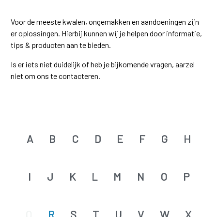
Voor de meeste kwalen, ongemakken en aandoeningen zijn
er oplossingen. Hierbij kunnen wij je helpen door informatie,
tips & producten aan te bieden.
Is er iets niet duidelijk of heb je bijkomende vragen, aarzel
niet om ons te contacteren.
A
B
C
D
E
F
G
H
I
J
K
L
M
N
O
P
Q
R
S
T
U
V
W
X