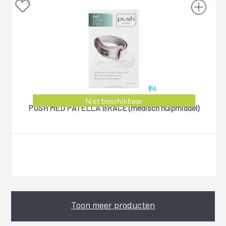
Niet beschikbaar
PUSH MED PATELLA BRACE (medisch hulpmiddel)
Toon meer producten