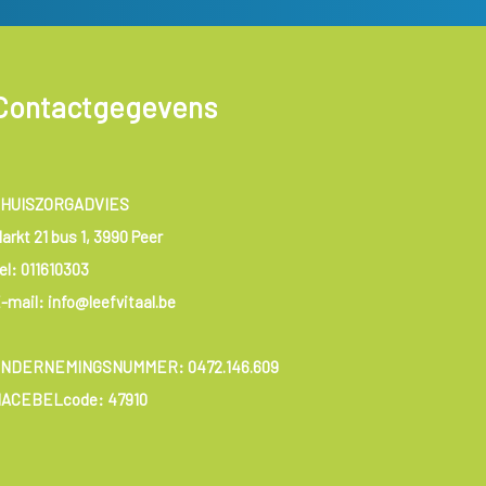
Contactgegevens
HUISZORGADVIES
arkt 21 bus 1, 3990 Peer
el:
011610303
-mail: info@leefvitaal.be
ONDERNEMINGSNUMMER:
0472.146.609
ACEBELcode: 47910