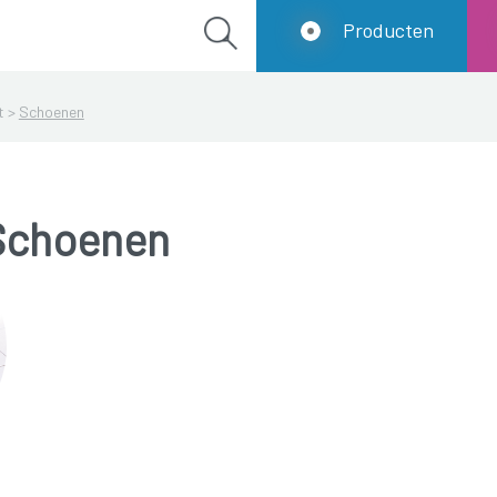
Producten
it
>
Schoenen
Schoenen