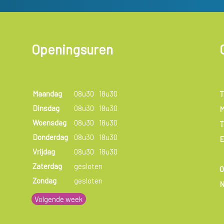
Openingsuren
Maandag
08u30
18u30
T
Dinsdag
08u30
18u30
M
Woensdag
08u30
18u30
T
Donderdag
08u30
18u30
E
Vrijdag
08u30
18u30
Zaterdag
gesloten
Zondag
gesloten
N
Volgende week