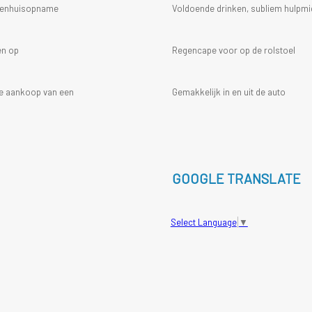
ekenhuisopname
Voldoende drinken, subliem hulpmi
en op
Regencape voor op de rolstoel
 de aankoop van een
Gemakkelijk in en uit de auto
GOOGLE TRANSLATE
Select Language
▼