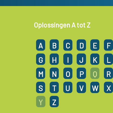
Oplossingen A tot Z
A
B
C
D
E
F
G
H
I
J
K
L
M
N
O
P
Q
R
S
T
U
V
W
X
Y
Z