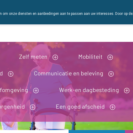
 om onze diensten en aanbiedingen aan te passen aan uw interesses. Door op deze w
Vandaag
Nu
gesloten
Zelf meten
Mobiliteit
nd
Communicatie en beleving
efomgeving
Werk-en dagbesteding
orgenheid
Een goed afscheid