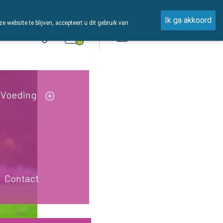
Ik ga akkoord
ebsite te blijven, accepteert u dit gebruik van
Aanmelden
0
Voeding
Contact