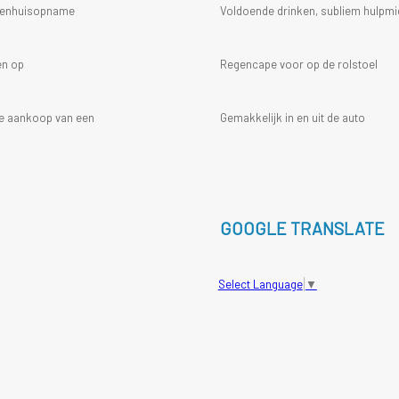
ekenhuisopname
Voldoende drinken, subliem hulpmi
en op
Regencape voor op de rolstoel
 de aankoop van een
Gemakkelijk in en uit de auto
GOOGLE TRANSLATE
Select Language
▼