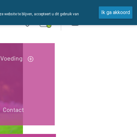
Ik ga akkoord
ebsite te blijven, accepteert u dit gebruik van
Aanmelden
0
Voeding
Contact