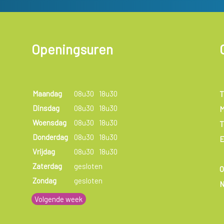
Openingsuren
Maandag
08u30
18u30
T
Dinsdag
08u30
18u30
M
Woensdag
08u30
18u30
T
Donderdag
08u30
18u30
E
Vrijdag
08u30
18u30
Zaterdag
gesloten
Zondag
gesloten
N
Volgende week