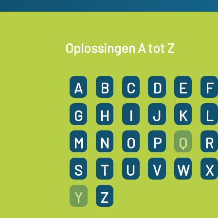
Oplossingen A tot Z
A
B
C
D
E
F
G
H
I
J
K
L
M
N
O
P
Q
R
S
T
U
V
W
X
Y
Z