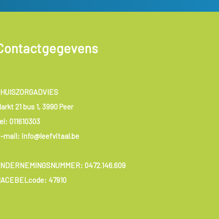
Contactgegevens
HUISZORGADVIES
arkt 21 bus 1, 3990 Peer
el:
011610303
-mail: info@leefvitaal.be
ONDERNEMINGSNUMMER:
0472.146.609
ACEBELcode: 47910