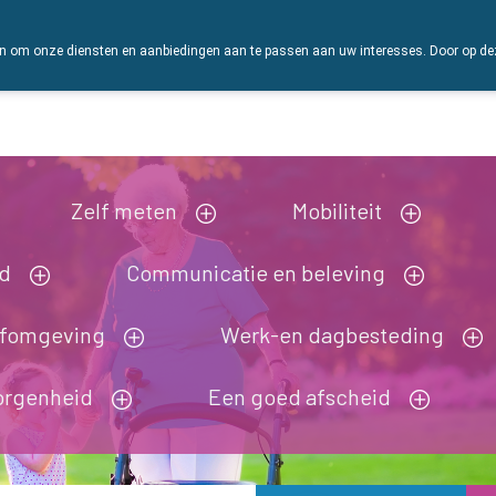
 om onze diensten en aanbiedingen aan te passen aan uw interesses. Door op deze w
Vandaag
Nu
gesloten
Zelf meten
Mobiliteit
nd
Communicatie en beleving
efomgeving
Werk-en dagbesteding
orgenheid
Een goed afscheid