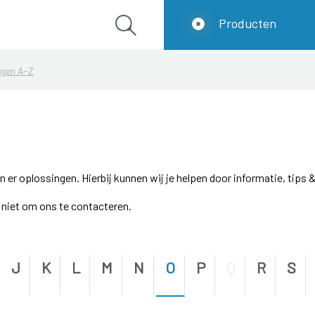
Producten
ngen A-Z
r oplossingen. Hierbij kunnen wij je helpen door informatie, tips &
el niet om ons te contacteren.
J
K
L
M
N
O
P
Q
R
S