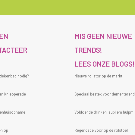
ZEN
MIS GEEN NIEUWE
TACTEER
TRENDS!
LEES ONZE BLOGS!
 ziekenbed nodig?
Nieuwe rollator op de markt
en knieoperatie
Speciaal bestek voor dementeren
ekenhuisopname
Voldoende drinken, subliem hulpmi
en op
Regencape voor op de rolstoel