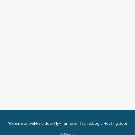
Website ontwikkeld door
MyPharma
en
TechnoLogic
Hosting door
@iPower