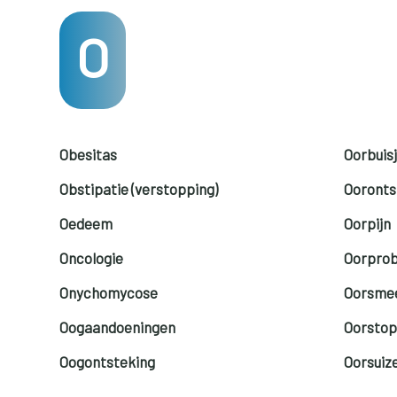
O
Obesitas
Oorbuis
Obstipatie (verstopping)
Ooronts
Oedeem
Oorpijn
Oncologie
Oorpro
Onychomycose
Oorsme
Oogaandoeningen
Oorsto
Oogontsteking
Oorsuiz