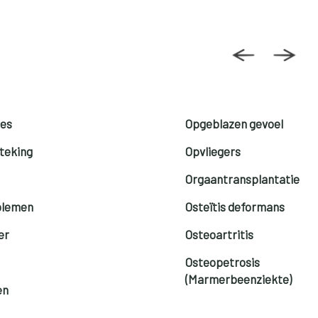
jes
Opgeblazen gevoel
teking
Opvliegers
Orgaantransplantatie
blemen
Osteïtis deformans
er
Osteoartritis
p
Osteopetrosis
(Marmerbeenziekte)
en