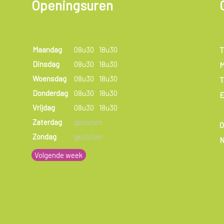
Openingsuren
Maandag
08u30
18u30
T
Dinsdag
08u30
18u30
M
Woensdag
08u30
18u30
T
Donderdag
08u30
18u30
E
Vrijdag
08u30
18u30
Zaterdag
gesloten
Zondag
gesloten
N
Volgende week