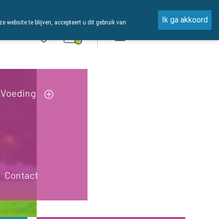
Ik ga akkoord
ebsite te blijven, accepteert u dit gebruik van
Aanmelden
0
Voeding
Contact