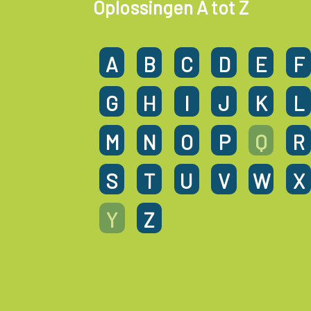
Oplossingen A tot Z
A
B
C
D
E
F
G
H
I
J
K
L
M
N
O
P
Q
R
S
T
U
V
W
X
Y
Z