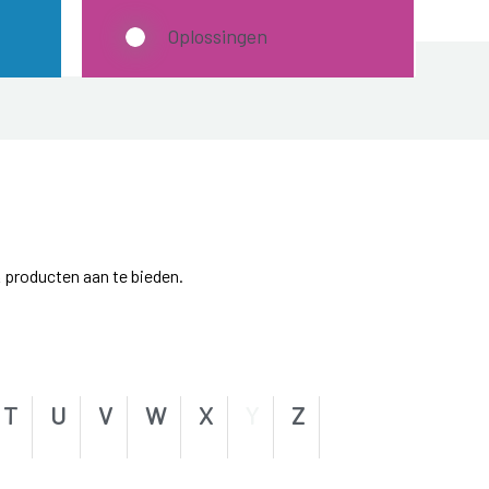
Oplossingen
 producten aan te bieden.
T
U
V
W
X
Y
Z