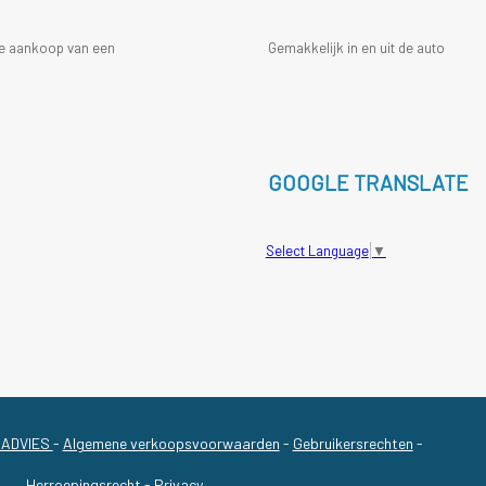
 de aankoop van een
Gemakkelijk in en uit de auto
GOOGLE TRANSLATE
Select Language
▼
GADVIES
-
Algemene verkoopsvoorwaarden
-
Gebruikersrechten
-
Herroepingsrecht
-
Privacy