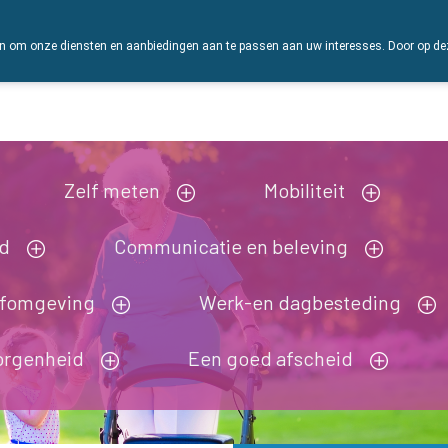
 om onze diensten en aanbiedingen aan te passen aan uw interesses. Door op deze w
Vandaag
Nu
gesloten
Zelf meten
Mobiliteit
nd
Communicatie en beleving
efomgeving
Werk-en dagbesteding
orgenheid
Een goed afscheid