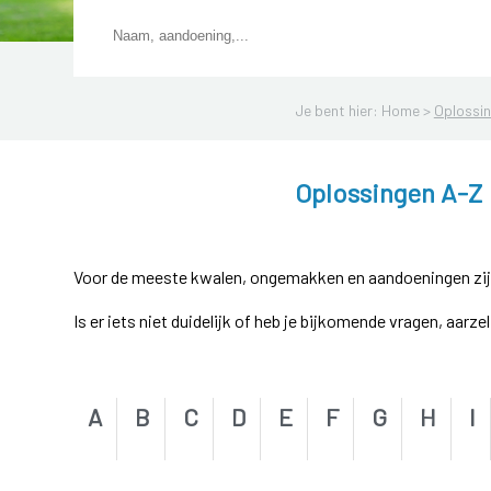
Je bent hier: Home >
Oplossi
Oplossingen A-Z
Voor de meeste kwalen, ongemakken en aandoeningen zijn e
Is er iets niet duidelijk of heb je bijkomende vragen, aarz
A
B
C
D
E
F
G
H
I