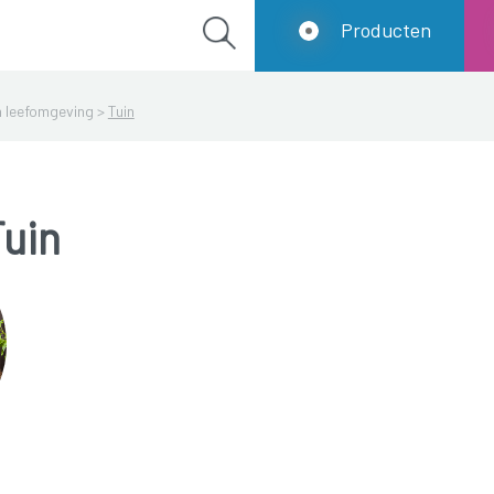
Producten
 leefomgeving
>
Tuin
Tuin