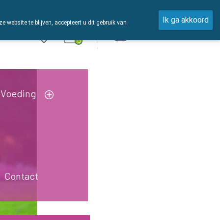
Ik ga akkoord
ebsite te blijven, accepteert u dit gebruik van
Aanmelden
0
Voeding
Contact