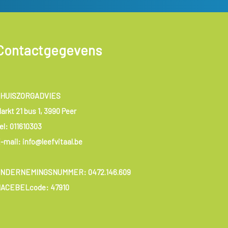
Contactgegevens
HUISZORGADVIES
arkt 21 bus 1, 3990 Peer
el:
011610303
-mail: info@leefvitaal.be
ONDERNEMINGSNUMMER:
0472.146.609
ACEBELcode: 47910