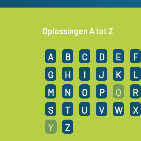
Oplossingen A tot Z
A
B
C
D
E
F
G
H
I
J
K
L
M
N
O
P
Q
R
S
T
U
V
W
X
Y
Z