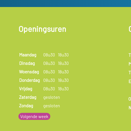
Openingsuren
Maandag
08u30
18u30
T
Dinsdag
08u30
18u30
M
Woensdag
08u30
18u30
T
Donderdag
08u30
18u30
E
Vrijdag
08u30
18u30
Zaterdag
gesloten
Zondag
gesloten
N
Volgende week