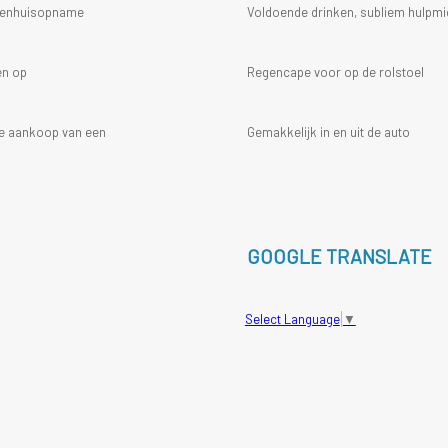
ekenhuisopname
Voldoende drinken, subliem hulpmi
en op
Regencape voor op de rolstoel
 de aankoop van een
Gemakkelijk in en uit de auto
GOOGLE TRANSLATE
Select Language
▼