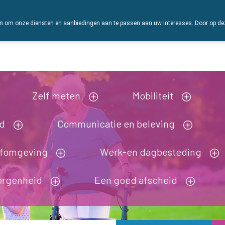
 om onze diensten en aanbiedingen aan te passen aan uw interesses. Door op deze w
Vandaag
Nu
gesloten
Zelf meten
Mobiliteit
nd
Communicatie en beleving
efomgeving
Werk-en dagbesteding
orgenheid
Een goed afscheid