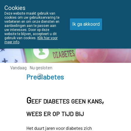
Cookies
THUISZORGADVIES
Deze website maakt gebruik van
011610303
cookies om uw gebruikservaring te
verbeteren en om onze diensten en
Ik ga akkoord
aanbiedingen aan te passen aan
uw interesses. Door op deze
website te blijven, accepteert u dit
gebruik van cookies.
Klik hier voor
meer info
.
Vandaag
Nu
gesloten
Prediabetes
Geef diabetes geen kans,
wees er op tijd bij
Het duurt jaren voor diabetes zich